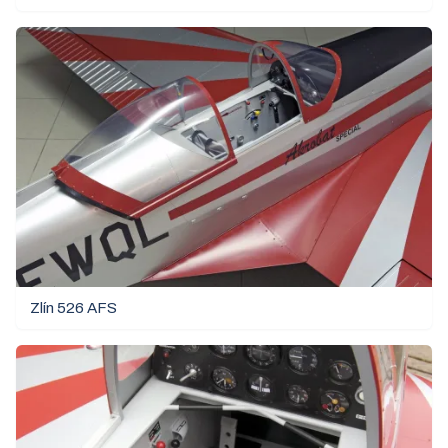
Zlín 526 AFS