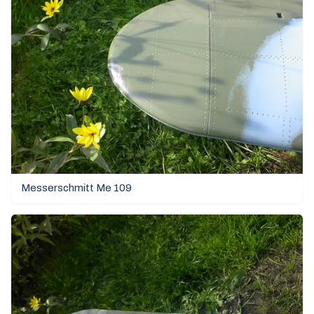
Messerschmitt Me 109