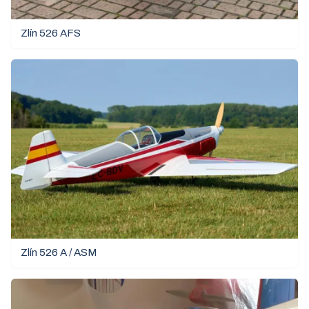
Zlín 526 AFS
Zlín 526 A / ASM