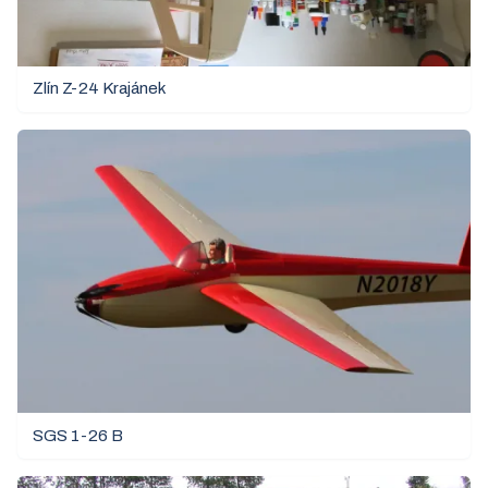
Zlín Z-24 Krajánek
SGS 1-26 B