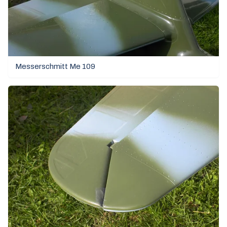
Messerschmitt Me 109