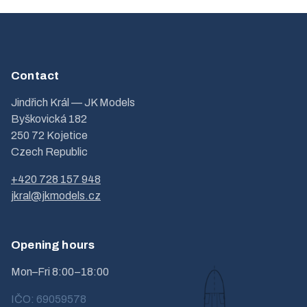
Contact
Jindřich Král — JK Models
Byškovická 182
250 72 Kojetice
Czech Republic
+420 728 157 948
jkral@jkmodels.cz
Opening hours
Mon–Fri 8:00–18:00
IČO: 69059578