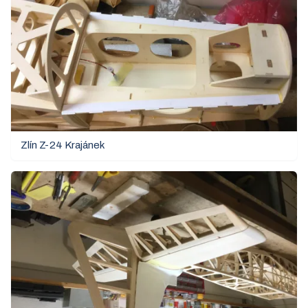
Zlín Z-24 Krajánek