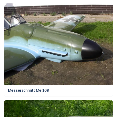
Messerschmitt Me 109