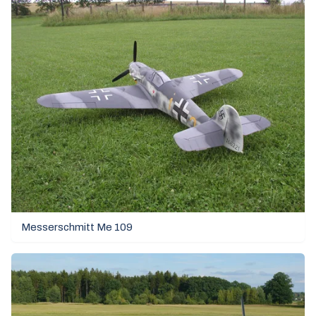
Messerschmitt Me 109