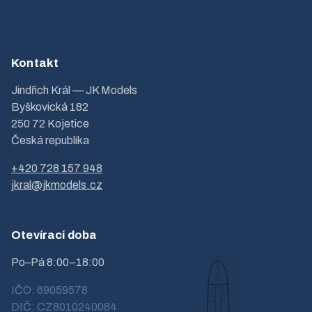
Kontakt
Jindřich Král — JK Models
Byškovická 182
250 72 Kojetice
Česká republika
+420 728 157 948
jkral@jkmodels.cz
Otevírací doba
Po–Pá 8:00–18:00
IČO: 69059578
DIČ: CZ8010240084