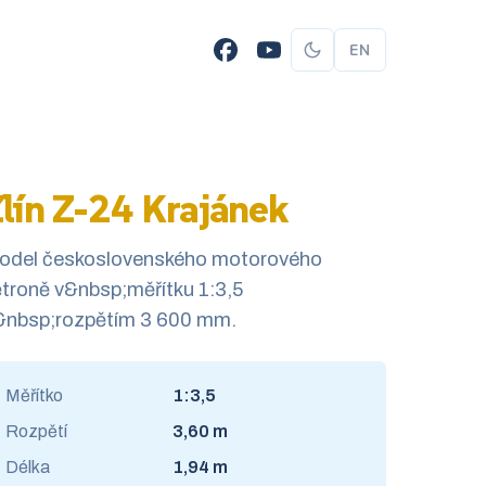
EN
lín Z-24 Krajánek
odel československého motorového
troně v&nbsp;měřítku 1:3,5
&nbsp;rozpětím 3 600 mm.
Měřítko
1:3,5
Rozpětí
3,60 m
Délka
1,94 m