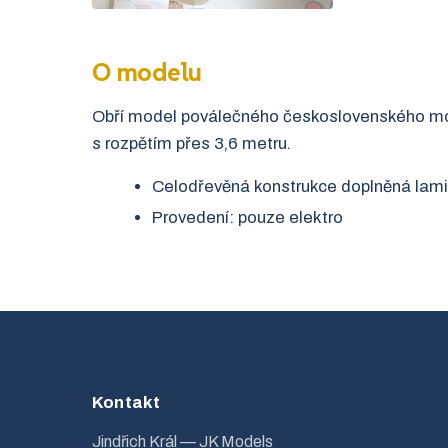
O modelu
Obří model poválečného československého mot
s rozpětím přes 3,6 metru.
Celodřevěná konstrukce doplněná lami
Provedení: pouze elektro
Kontakt
Jindřich Král — JK Models