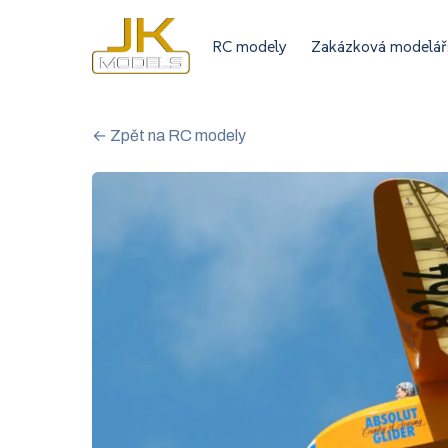
RC modely
Zakázková modelář
← Zpět na RC modely