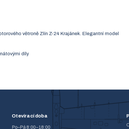
orového větroně Zlín Z-24 Krajánek. Elegantní model
nátovými díly
Otevírací doba
P
O
Po–Pá 8:00–18:00