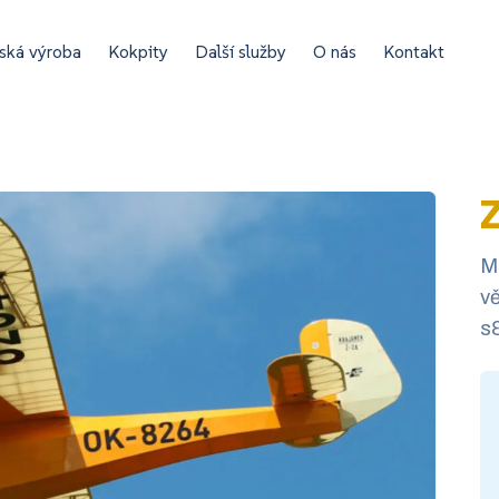
ská výroba
Kokpity
Další služby
O nás
Kontakt
Z
M
vě
s