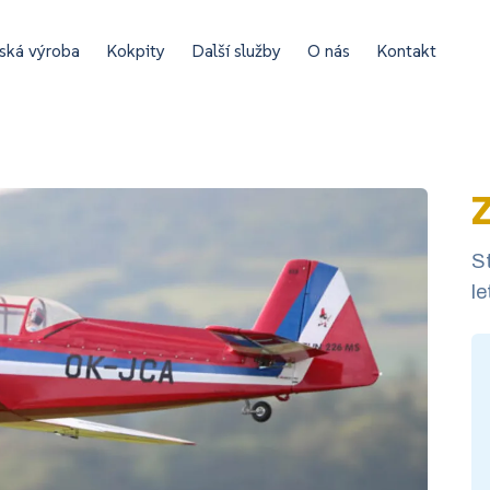
ská výroba
Kokpity
Další služby
O nás
Kontakt
Z
S
le