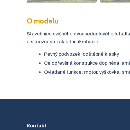
O modelu
Stavebnice cvičného dvousedadlového letadla s
a s možností základní akrobacie.
Pevný podvozek, odštěpné klapky
Celodřevěná konstrukce doplněná laminá
Ovládané funkce: motor, výškovka, smě
Kontakt