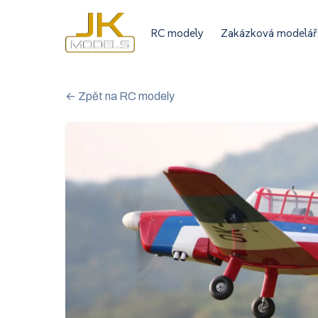
RC modely
Zakázková modelář
← Zpět na RC modely