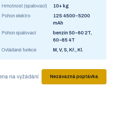
Hmotnost (spalovací)
10+ kg
Pohon elektro
12S 4500–5200
mAh
Pohon spalovací
benzín 50–60 2T,
60–85 4T
Ovládané funkce
M, V, S, Kř., Kl.
ena na vyžádání
Nezávazná poptávka