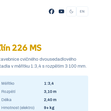
EN
lín 226 MS
tavebnice cvičného dvousedadlového
tadla v měřítku 1:3,4 s rozpětím 3 100 mm.
Měřítko
1:3,4
Rozpětí
3,10 m
Délka
2,40 m
Hmotnost (elektro)
9+ kg